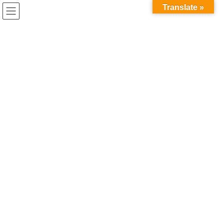
コ
ナ
Translate »
ン
ビ
テ
ゲ
ン
ー
ツ
シ
貸し会議室の予約に関する個人
へ
ョ
ス
ン
情報の取扱いについて
キ
に
ッ
移
プ
動
HOME
貸し会議室の予約に関する個人情報の取扱いについて
本「貸し会議室の予約に関する個人情報の取扱いについて」は、
なかつ情報プラザ（以下「当プラザ」といいます）が提供する貸
し会議室サービスにおいて、予約手続きに伴い取得する利用者の
個人情報の取扱いについて定めるものです。
本取扱いは、なかつ情報プラザの
「個人情報保護方針（プライバ
シーポリシー）」
に基づき、貸し会議室の予約業務に関して、利用
目的等をより具体的に明示するものです。